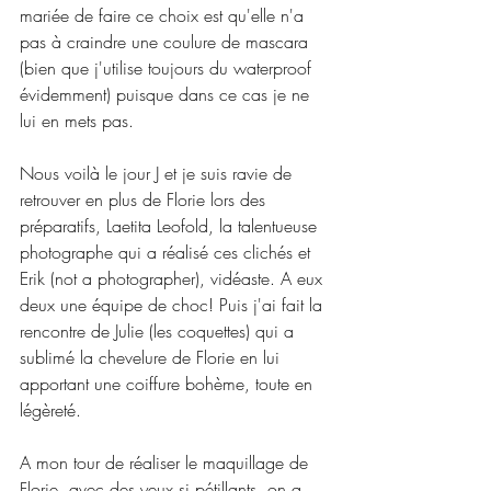
mariée de faire ce choix est qu'elle n'a 
pas à craindre une coulure de mascara 
(bien que j'utilise toujours du waterproof 
évidemment) puisque dans ce cas je ne 
lui en mets pas.
Nous voilà le jour J et je suis ravie de 
retrouver en plus de Florie lors des 
préparatifs, Laetita Leofold, la talentueuse 
photographe qui a réalisé ces clichés et 
Erik (not a photographer), vidéaste. A eux 
deux une équipe de choc! Puis j'ai fait la 
rencontre de Julie (les coquettes) qui a 
sublimé la chevelure de Florie en lui 
apportant une coiffure bohème, toute en 
légèreté.
A mon tour de réaliser le maquillage de 
Florie, avec des yeux si pétillants, on a 