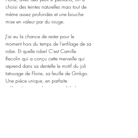
choisi des teintes naturelles mais tout de 
même assez profondes et une bouche 
mise en valeur par du rouge. 
J'ai eu la chance de rester pour le 
moment hors du temps de l'enfilage de sa 
robe. Et quelle robe! C'est Camille 
Recolin qui a conçu cette merveille qui 
reprend dans sa dentelle le motif du joli 
tatouage de Florie, sa feuille de Ginkgo. 
Une pièce unique, en parfaite 
adéquation avec la personnalité de 
Florie. Les détails de cette feuille sont 
repris en transparence sur le bustier mais 
aussi en bordure de traine qui elle-même 
à la forme éventail de cette feuille. Je suis 
skotchée par tant de détails.